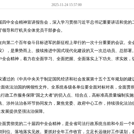
2025-11-24 15:57:00
届四中全会精神宣讲报告会，深入学习贯彻习近平总书记重要讲话和党的
厅领导和厅机关全体党员干部参会。
向第二个百年奋斗目标进军的新征程上举行的一次十分重要的会议。全会
议》，是乘势而上、接续推进中国式现代化建设的又一次总动员、总部署
中全会精神，着力在全面学习、全面把握、全面落实上下功夫、求实效，
过的《中共中央关于制定国民经济和社会发展第十五个五年规划的建议
”全面依法治国的纲领性文件。全系统各级各单位要全面对标对表，全面贯
法行政工作服务保障“国之大者”的切入点、结合点，高标准高质量编制实施
法、涉外法治各环节协同发力，聚焦党委、政府中心工作，持续强化法治
量发展提供坚强法治保障。
面贯彻党的二十届四中全会精神，是全省司法行政系统当前和今后一个时
彻到位、落地落实见效。要抓好全年工作收官，立足长远做好工作谋划，